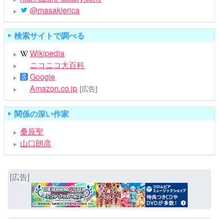
@masakierica
検索サイトで調べる
Wikipedia
ニコニコ大百科
Google
Amazon.co.jp
[広告]
関係の深い作家
桑原聖
山口朗彦
[広告]