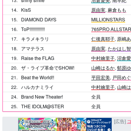
13
shiny smile
沼倉愛美
,
南早紀
14
KisS
原由実
,
麻倉もも
15
DIAMOND DAYS
MILLIONSTARS
16
ToP!!!!!!!!!!!!!
765PRO ALLSTA
17
キラメキラリ
仁後真耶子
,
原嶋
18
アマテラス
原由実
,
たかはし
19
Raise the FLAG
中村繪里子
,
沼倉
20
ザ・ライブ革命でSHOW!
山崎はるか
,
郁原
21
Beat the World!!
平田宏美
,
戸田め
22
ハルカナミライ
中村繪里子
,
山崎
24
Brand New Theater!
全員
25
THE IDOLM@STER
全員
[広告]
コ