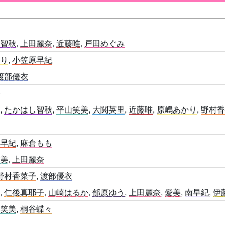
し智秋
,
上田麗奈
,
近藤唯
,
戸田めぐみ
かり
,
小笠原早紀
渡部優衣
来
実
,
たかはし智秋
,
平山笑美
,
大関英里
,
近藤唯
,
原嶋あかり
,
野村
原早紀
,
麻倉もも
笑美
,
上田麗奈
野村香菜子
,
渡部優衣
美
,
仁後真耶子
,
山崎はるか
,
郁原ゆう
,
上田麗奈
,
愛美
,
南早紀
,
伊
山笑美
,
桐谷蝶々