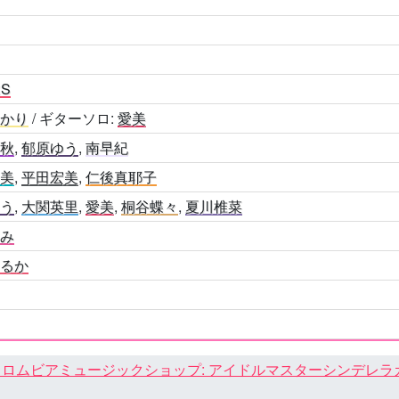
RS
あかり
/ ギターソロ:
愛美
智秋
,
郁原ゆう
,
南早紀
愛美
,
平田宏美
,
仁後真耶子
ゆう
,
大関英里
,
愛美
,
桐谷蝶々
,
夏川椎菜
ぐみ
はるか
ロムビアミュージックショップ: アイドルマスターシンデレラガール