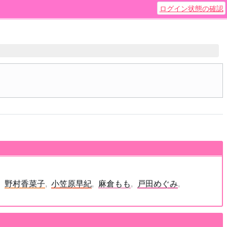
ログイン状態の確認
野村香菜子
小笠原早紀
麻倉もも
戸田めぐみ