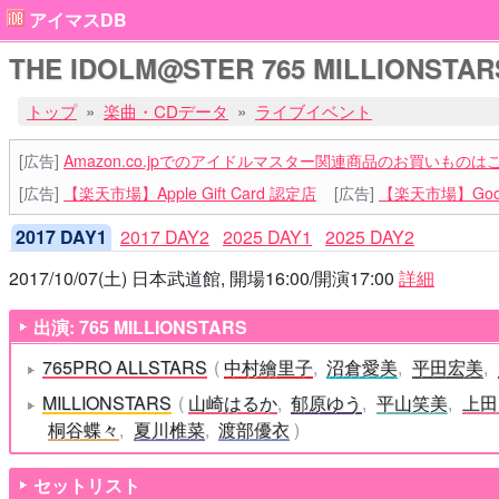
アイマスDB
THE IDOLM@STER 765 MILLIONSTAR
トップ
楽曲・CDデータ
ライブイベント
[広告]
Amazon.co.jpでのアイドルマスター関連商品のお買いものは
[広告]
【楽天市場】Apple Gift Card 認定店
[広告]
【楽天市場】Goog
2017 DAY1
2017 DAY2
2025 DAY1
2025 DAY2
2017/10/07(土) 日本武道館, 開場16:00/開演17:00
詳細
出演: 765 MILLIONSTARS
765PRO ALLSTARS
中村繪里子
沼倉愛美
平田宏美
MILLIONSTARS
山崎はるか
郁原ゆう
平山笑美
上田
桐谷蝶々
夏川椎菜
渡部優衣
セットリスト