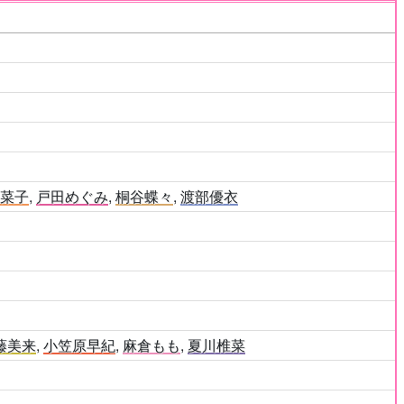
香菜子
,
戸田めぐみ
,
桐谷蝶々
,
渡部優衣
藤美来
,
小笠原早紀
,
麻倉もも
,
夏川椎菜