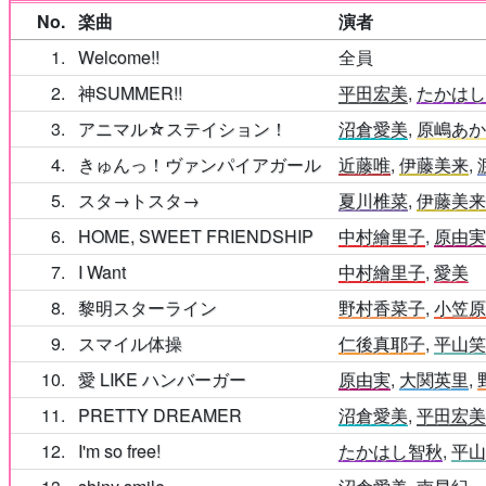
No.
楽曲
演者
1
Welcome!!
全員
2
神SUMMER!!
平田宏美
,
たかは
3
アニマル☆ステイション！
沼倉愛美
,
原嶋あ
4
きゅんっ！ヴァンパイアガール
近藤唯
,
伊藤美来
,
5
スタ→トスタ→
夏川椎菜
,
伊藤美
6
HOME, SWEET FRIENDSHIP
中村繪里子
,
原由
7
I Want
中村繪里子
,
愛美
8
黎明スターライン
野村香菜子
,
小笠
9
スマイル体操
仁後真耶子
,
平山
10
愛 LIKE ハンバーガー
原由実
,
大関英里
,
11
PRETTY DREAMER
沼倉愛美
,
平田宏
12
I'm so free!
たかはし智秋
,
平