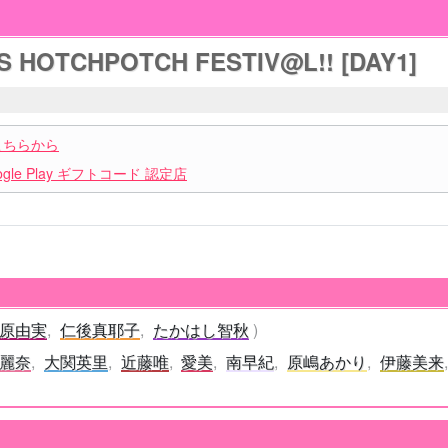
S HOTCHPOTCH FESTIV@L!! [DAY1]
こちらから
le Play ギフトコード 認定店
原由実
仁後真耶子
たかはし智秋
麗奈
大関英里
近藤唯
愛美
南早紀
原嶋あかり
伊藤美来