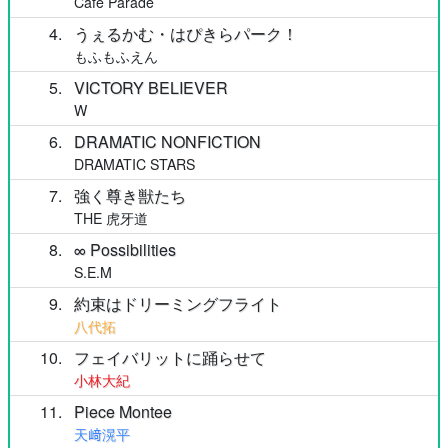
Cafe Parade
4
うぇるかむ・はぴきらパーク！
もふもふえん
5
VICTORY BELIEVER
W
6
DRAMATIC NONFICTION
DRAMATIC STARS
7
強く尊き獣たち
THE 虎牙道
8
∞ Possibilities
S.E.M
9
約束はドリーミングフライト
八代拓
10
フェイバリットに踊らせて
小林大紀
11
Piece Montee
天﨑滉平