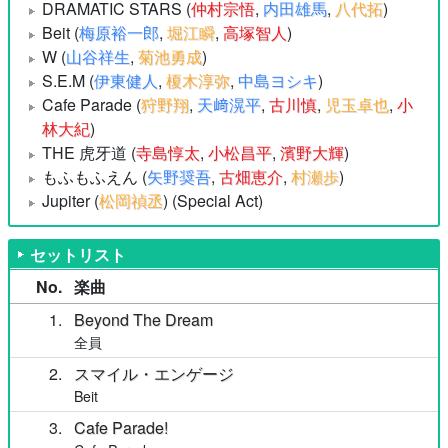
DRAMATIC STARS (
仲村宗悟
,
内田雄馬
,
八代拓
)
Beit (
梅原裕一郎
,
堀江瞬
,
高塚智人
)
W (
山谷祥生
,
菊池勇成
)
S.E.M (
伊東健人
,
榎木淳弥
,
中島ヨシキ
)
Cafe Parade (
狩野翔
,
天﨑滉平
,
古川慎
,
児玉卓也
,
小
林大紀
)
THE 虎牙道 (
寺島惇太
,
小松昌平
,
濱野大輝
)
もふもふえん (
矢野奨吾
,
古畑恵介
,
村瀬歩
)
Jupiter (
松岡禎丞
) (Special Act)
セットリスト
No.
楽曲
1
Beyond The Dream
全員
2
スマイル・エンゲージ
Beit
3
Cafe Parade!