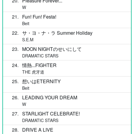
20
Pleasure Forever...
W
21
Fun! Fun! Festa!
Beit
22
サ・ヨ・ナ・ラ Summer Holiday
S.E.M
23
MOON NIGHTのせいにして
DRAMATIC STARS
24
情熱...FIGHTER
THE 虎牙道
25
想いはETERNITY
Beit
26
LEADING YOUR DREAM
W
27
STARLIGHT CELEBRATE!
DRAMATIC STARS
28
DRIVE A LIVE