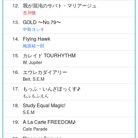
12
我が混沌のサバト・マリアージュ
古川慎
13
GOLD 〜No.79〜
中島ヨシキ
14
Flying Hawk
梅原裕一郎
15
カレイド TOURHYTHM
W, Jupiter
16
エウレカダイアリー
Beit, S.E.M
17
もっふ・いんざぼっくす♪
もふもふえん
18
Study Equal Magic!
S.E.M
19
A La Carte FREEDOM♪
Cafe Parade