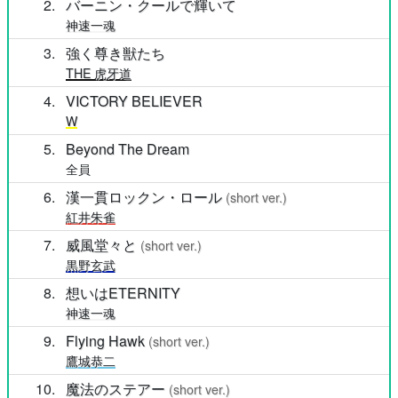
2
バーニン・クールで輝いて
神速一魂
3
強く尊き獣たち
THE 虎牙道
4
VICTORY BELIEVER
W
5
Beyond The Dream
全員
6
漢一貫ロックン・ロール
(short ver.)
紅井朱雀
7
威風堂々と
(short ver.)
黒野玄武
8
想いはETERNITY
神速一魂
9
Flying Hawk
(short ver.)
鷹城恭二
10
魔法のステアー
(short ver.)