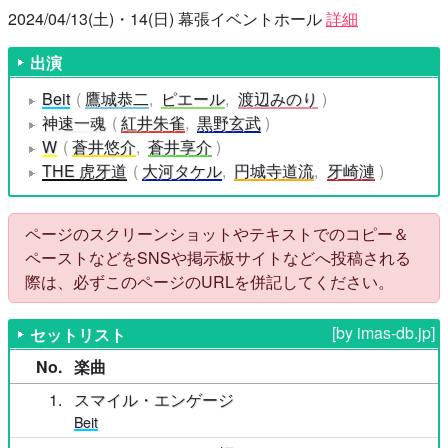
2024/04/13(土)・14(日) 幕張イベントホール
詳細
出演
Beit
鷹城恭二
ピエール
渡辺みのり
神速一魂
紅井朱雀
黒野玄武
W
蒼井悠介
蒼井享介
THE 虎牙道
大河タケル
円城寺道流
牙崎漣
ページのスクリーンショットやテキストでのコピー＆
ペーストなどをSNSや掲示板サイトなどへ投稿される
際は、必ずこのページのURLを併記してください。
[by imas-db.jp]
セットリスト
No.
楽曲
1
スマイル・エンゲージ
Beit