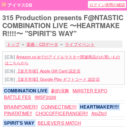
ログイン状態の確認
アイマスDB
315 Production presents F@NTASTIC
COMBINATION LIVE 〜HEARTMAKE
R!!!!〜 "SPIRIT'S WAY"
トップ
楽曲・CDデータ
ライブイベント
[広告]
Amazon.co.jpでのアイドルマスター関連商品のお買いもの
はこちらから
[広告]
【楽天市場】Apple Gift Card 認定店
[広告]
【楽天市場】Google Play ギフトコード 認定店
COMBINATION LIVE
劇的演舞
M@STER EXPO
BATTLE FES
IWSF2026
BRAINPOWER!!
CONNECTIME!!!!
HEARTMAKER!!!!
PINATATIME!!
CHOCOFFICERANGER!!
AtoZto!!
SPIRIT'S WAY
BELIEVER'S MATCH