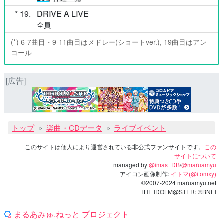
19
DRIVE A LIVE
全員
(*) 6-7曲目・9-11曲目はメドレー(ショートver.), 19曲目はアン
コール
[広告]
トップ
楽曲・CDデータ
ライブイベント
このサイトは個人により運営されている非公式ファンサイトです。
この
サイトについて
managed by
@imas_DB
/
@maruamyu
アイコン画像制作:
イトマ(@itomxy)
©2007-2024 maruamyu.net
THE IDOLM@STER: ©
BNEI
まるあみゅ.ねっと プロジェクト