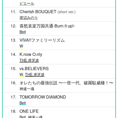
ピエール
11
Cherish BOUQUET
(short ver.)
渡辺みのり
12
喜怒哀楽万国共通-Burn it up!-
Beit
13
VIVA!!ファミリーリズム
W
14
K.now O.nly
THE 虎牙道
15
vs.BELIEVERS
W
,
THE 虎牙道
16
オレたちの最強伝説 〜一世一代、破羅駄威棲！〜
神速一魂
17
TOMORROW DIAMOND
Beit
18
ONE LIFE
Beit
,
神速一魂