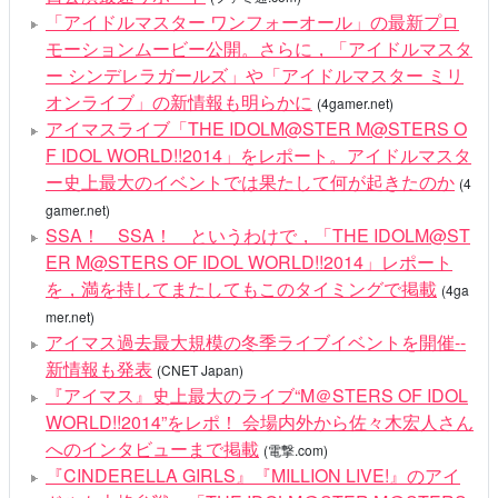
「アイドルマスター ワンフォーオール」の最新プロ
モーションムービー公開。さらに，「アイドルマスタ
ー シンデレラガールズ」や「アイドルマスター ミリ
オンライブ」の新情報も明らかに
(4gamer.net)
アイマスライブ「THE IDOLM@STER M@STERS O
F IDOL WORLD!!2014」をレポート。アイドルマスタ
ー史上最大のイベントでは果たして何が起きたのか
(4
gamer.net)
SSA！ SSA！ というわけで，「THE IDOLM@ST
ER M@STERS OF IDOL WORLD!!2014」レポート
を，満を持してまたしてもこのタイミングで掲載
(4ga
mer.net)
アイマス過去最大規模の冬季ライブイベントを開催--
新情報も発表
(CNET Japan)
『アイマス』史上最大のライブ“M＠STERS OF IDOL
WORLD!!2014”をレポ！ 会場内外から佐々木宏人さん
へのインタビューまで掲載
(電撃.com)
『CINDERELLA GIRLS』『MILLION LIVE!』のアイ