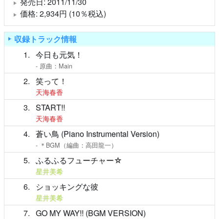
発売日: 2011/11/30
価格: 2,934円 (10％税込)
収録トラック情報
1
今日も元気！
- 原曲：Main
2
笑って！
天海春香
3
START!!
天海春香
4
蒼い鳥 (Piano Instrumental Version)
- ＊BGM（編曲：高田龍一）
5
ふるふるフューチャー☆
星井美希
6
ショッキングな彼
星井美希
7
GO MY WAY!! (BGM VERSION)