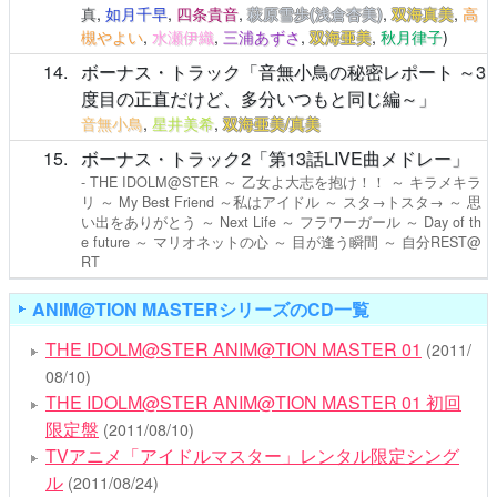
真
,
如月千早
,
四条貴音
,
萩原雪歩(浅倉杏美)
,
双海真美
,
高
槻やよい
,
水瀬伊織
,
三浦あずさ
,
双海亜美
,
秋月律子
)
14
ボーナス・トラック「音無小鳥の秘密レポート ～3
度目の正直だけど、多分いつもと同じ編～」
音無小鳥
,
星井美希
,
双海亜美/真美
15
ボーナス・トラック2「第13話LIVE曲メドレー」
- THE IDOLM@STER ～ 乙女よ大志を抱け！！ ～ キラメキラ
リ ～ My Best Friend ～私はアイドル ～ スタ→トスタ→ ～ 思
い出をありがとう ～ Next Life ～ フラワーガール ～ Day of th
e future ～ マリオネットの心 ～ 目が逢う瞬間 ～ 自分REST@
RT
ANIM@TION MASTERシリーズのCD一覧
THE IDOLM@STER ANIM@TION MASTER 01
(2011/
08/10)
THE IDOLM@STER ANIM@TION MASTER 01 初回
限定盤
(2011/08/10)
TVアニメ「アイドルマスター」レンタル限定シング
ル
(2011/08/24)