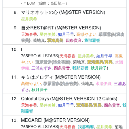
- ＊BGM（編曲：高田龍一）
8
マリオネットの心 (M@STER VERSION)
星井美希
9
自分REST@RT (M@STER VERSION)
天海春香
,
星井美希
,
如月千早
,
高槻やよい
,
萩原雪歩(浅倉
杏美)
,
菊地真
,
双海真美
,
四条貴音
,
我那覇響
10
i
765PRO ALLSTARS(
天海春香
,
星井美希
,
如月千早
,
高槻
やよい
,
萩原雪歩(浅倉杏美)
,
菊地真
,
双海亜美/真美
,
水瀬
伊織
,
三浦あずさ
,
四条貴音
,
我那覇響
,
秋月律子
)
11
キミはメロディ (M@STER VERSION)
高槻やよい
,
萩原雪歩(浅倉杏美)
,
菊地真
,
水瀬伊織
,
三浦あ
ずさ
,
秋月律子
12
Colorful Days (M@STER VERSION 12 Colors)
天海春香
,
星井美希
,
如月千早
,
双海亜美/真美
,
四条貴音
,
我
那覇響
13
MEGARE! (M@STER VERSION)
765PRO ALLSTARS(
天海春香
,
我那覇響
,
星井美希
,
菊地