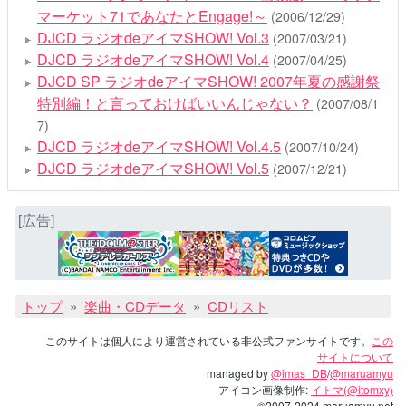
マーケット71であなたとEngage!～
(2006/12/29)
DJCD ラジオdeアイマSHOW! Vol.3
(2007/03/21)
DJCD ラジオdeアイマSHOW! Vol.4
(2007/04/25)
DJCD SP ラジオdeアイマSHOW! 2007年夏の感謝祭
特別編！と言っておけばいいんじゃない？
(2007/08/1
7)
DJCD ラジオdeアイマSHOW! Vol.4.5
(2007/10/24)
DJCD ラジオdeアイマSHOW! Vol.5
(2007/12/21)
[広告]
トップ
楽曲・CDデータ
CDリスト
このサイトは個人により運営されている非公式ファンサイトです。
この
サイトについて
managed by
@imas_DB
/
@maruamyu
アイコン画像制作:
イトマ(@itomxy)
©2007-2024 maruamyu.net