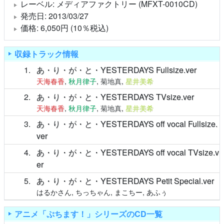
レーベル: メディアファクトリー (MFXT-0010CD)
発売日: 2013/03/27
価格: 6,050円 (10％税込)
収録トラック情報
1
あ・り・が・と・YESTERDAYS Fullsize.ver
天海春香
,
秋月律子
,
菊地真
,
星井美希
2
あ・り・が・と・YESTERDAYS TVsize.ver
天海春香
,
秋月律子
,
菊地真
,
星井美希
3
あ・り・が・と・YESTERDAYS off vocal Fullsize.
ver
4
あ・り・が・と・YESTERDAYS off vocal TVsize.v
er
5
あ・り・が・と・YESTERDAYS Petit Special.ver
はるかさん, ちっちゃん, まこちー, あふぅ
アニメ「ぷちます！」シリーズのCD一覧