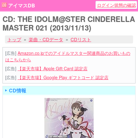
ログイン状態の確認
アイマスDB
CD: THE IDOLM@STER CINDERELLA
MASTER 021 (2013/11/13)
トップ
楽曲・CDデータ
CDリスト
[広告]
Amazon.co.jpでのアイドルマスター関連商品のお買いもの
はこちらから
[広告]
【楽天市場】Apple Gift Card 認定店
[広告]
【楽天市場】Google Play ギフトコード 認定店
CD情報