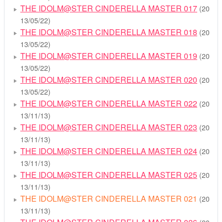
THE IDOLM@STER CINDERELLA MASTER 017
(20
13/05/22)
THE IDOLM@STER CINDERELLA MASTER 018
(20
13/05/22)
THE IDOLM@STER CINDERELLA MASTER 019
(20
13/05/22)
THE IDOLM@STER CINDERELLA MASTER 020
(20
13/05/22)
THE IDOLM@STER CINDERELLA MASTER 022
(20
13/11/13)
THE IDOLM@STER CINDERELLA MASTER 023
(20
13/11/13)
THE IDOLM@STER CINDERELLA MASTER 024
(20
13/11/13)
THE IDOLM@STER CINDERELLA MASTER 025
(20
13/11/13)
THE IDOLM@STER CINDERELLA MASTER 021
(20
13/11/13)