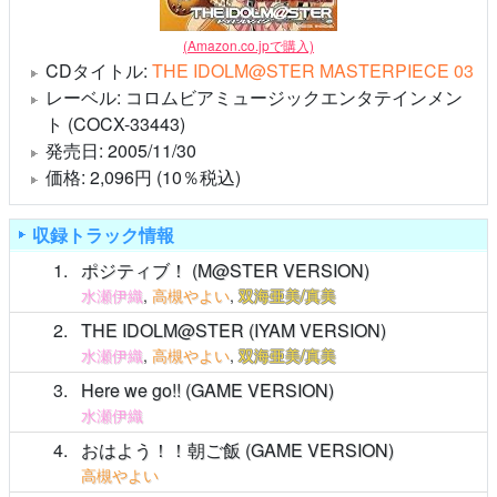
(Amazon.co.jpで購入)
CDタイトル:
THE IDOLM@STER MASTERPIECE 03
レーベル: コロムビアミュージックエンタテインメン
ト (COCX-33443)
発売日: 2005/11/30
価格: 2,096円 (10％税込)
収録トラック情報
1
ポジティブ！ (M@STER VERSION)
水瀬伊織
,
高槻やよい
,
双海亜美/真美
2
THE IDOLM@STER (IYAM VERSION)
水瀬伊織
,
高槻やよい
,
双海亜美/真美
3
Here we go!! (GAME VERSION)
水瀬伊織
4
おはよう！！朝ご飯 (GAME VERSION)
高槻やよい