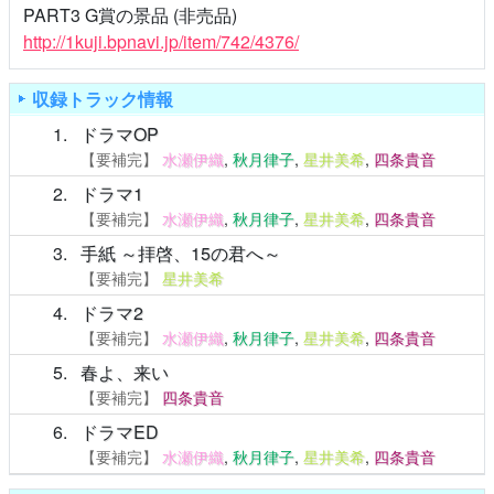
PART3 G賞の景品 (非売品)
http://1kuji.bpnavi.jp/item/742/4376/
収録トラック情報
1
ドラマOP
【要補完】
水瀬伊織
,
秋月律子
,
星井美希
,
四条貴音
2
ドラマ1
【要補完】
水瀬伊織
,
秋月律子
,
星井美希
,
四条貴音
3
手紙 ～拝啓、15の君へ～
【要補完】
星井美希
4
ドラマ2
【要補完】
水瀬伊織
,
秋月律子
,
星井美希
,
四条貴音
5
春よ、来い
【要補完】
四条貴音
6
ドラマED
【要補完】
水瀬伊織
,
秋月律子
,
星井美希
,
四条貴音