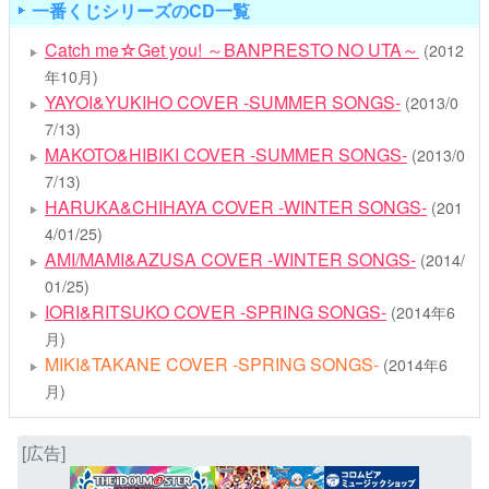
一番くじシリーズのCD一覧
Catch me☆Get you! ～BANPRESTO NO UTA～
(2012
年10月)
YAYOI&YUKIHO COVER -SUMMER SONGS-
(2013/0
7/13)
MAKOTO&HIBIKI COVER -SUMMER SONGS-
(2013/0
7/13)
HARUKA&CHIHAYA COVER -WINTER SONGS-
(201
4/01/25)
AMI/MAMI&AZUSA COVER -WINTER SONGS-
(2014/
01/25)
IORI&RITSUKO COVER -SPRING SONGS-
(2014年6
月)
MIKI&TAKANE COVER -SPRING SONGS-
(2014年6
月)
[広告]