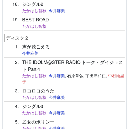
18
ジングル2
たかはし智秋
,
今井麻美
19
BEST ROAD
たかはし智秋
ディスク 2
1
声が聴こえる
今井麻美
2
THE IDOLM@STER RADIO トーク・ダイジェス
ト Part.4
たかはし智秋
,
今井麻美
, 石原章弘, 宇出津和仁,
中村繪里
子
3
ロコロコのうた
たかはし智秋
,
今井麻美
4
ジングル3
たかはし智秋
,
今井麻美
5
乙女のポリシー
たかはし智秋
,
今井麻美