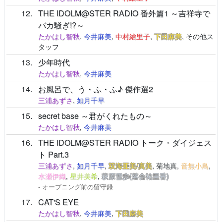
12
THE IDOLM@STER RADIO 番外篇1 ～吉祥寺で
バカ騒ぎ!?～
たかはし智秋
,
今井麻美
,
中村繪里子
,
下田麻美
, その他ス
タッフ
13
少年時代
たかはし智秋
,
今井麻美
14
お風呂で、う・ふ・ふ♪ 傑作選2
三浦あずさ
,
如月千早
15
secret base ～君がくれたもの～
たかはし智秋
,
今井麻美
16
THE IDOLM@STER RADIO トーク・ダイジェス
ト Part.3
三浦あずさ
,
如月千早
,
双海亜美/真美
,
菊地真
,
音無小鳥
,
水瀬伊織
,
星井美希
,
萩原雪歩(落合祐里香)
- オープニング前の留守録
17
CAT'S EYE
たかはし智秋
,
今井麻美
,
下田麻美