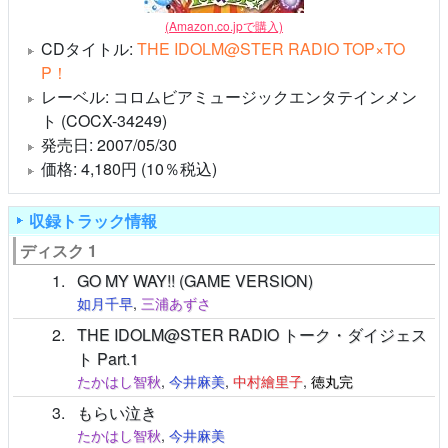
(Amazon.co.jpで購入)
CDタイトル:
THE IDOLM@STER RADIO TOP×TO
P！
レーベル: コロムビアミュージックエンタテインメン
ト (COCX-34249)
発売日: 2007/05/30
価格: 4,180円 (10％税込)
収録トラック情報
ディスク 1
1
GO MY WAY!! (GAME VERSION)
如月千早
,
三浦あずさ
2
THE IDOLM@STER RADIO トーク・ダイジェス
ト Part.1
たかはし智秋
,
今井麻美
,
中村繪里子
,
徳丸完
3
もらい泣き
たかはし智秋
,
今井麻美