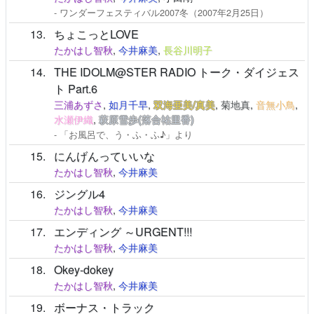
- ワンダーフェスティバル2007冬（2007年2月25日）
13
ちょこっとLOVE
たかはし智秋
,
今井麻美
,
長谷川明子
14
THE IDOLM@STER RADIO トーク・ダイジェス
ト Part.6
三浦あずさ
,
如月千早
,
双海亜美/真美
,
菊地真
,
音無小鳥
,
水瀬伊織
,
萩原雪歩(落合祐里香)
- 「お風呂で、う・ふ・ふ♪」より
15
にんげんっていいな
たかはし智秋
,
今井麻美
16
ジングル4
たかはし智秋
,
今井麻美
17
エンディング ～URGENT!!!
たかはし智秋
,
今井麻美
18
Okey-dokey
たかはし智秋
,
今井麻美
19
ボーナス・トラック