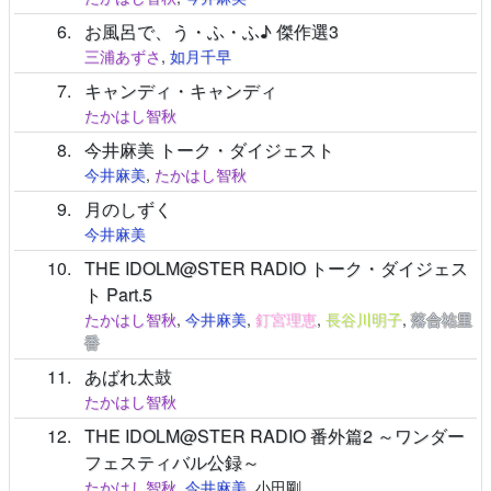
6
お風呂で、う・ふ・ふ♪ 傑作選3
三浦あずさ
,
如月千早
7
キャンディ・キャンディ
たかはし智秋
8
今井麻美 トーク・ダイジェスト
今井麻美
,
たかはし智秋
9
月のしずく
今井麻美
10
THE IDOLM@STER RADIO トーク・ダイジェス
ト Part.5
たかはし智秋
,
今井麻美
,
釘宮理恵
,
長谷川明子
,
落合祐里
香
11
あばれ太鼓
たかはし智秋
12
THE IDOLM@STER RADIO 番外篇2 ～ワンダー
フェスティバル公録～
たかはし智秋
,
今井麻美
, 小田剛