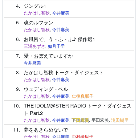
4
ジングル1
たかはし智秋
,
今井麻美
5
魂のルフラン
たかはし智秋
,
今井麻美
6
お風呂で、う・ふ・ふ♪ 傑作選1
三浦あずさ
,
如月千早
7
愛・おぼえていますか
今井麻美
8
たかはし智秋 トーク・ダイジェスト
たかはし智秋
,
今井麻美
9
ウェディング・ベル
たかはし智秋
,
今井麻美
,
仁後真耶子
10
THE IDOLM@STER RADIO トーク・ダイジェス
ト Part.2
たかはし智秋
,
今井麻美
,
下田麻美
,
平田宏美
,
滝田樹里
11
夢をあきらめないで
たかはし智秋
,
今井麻美
,
中村繪里子