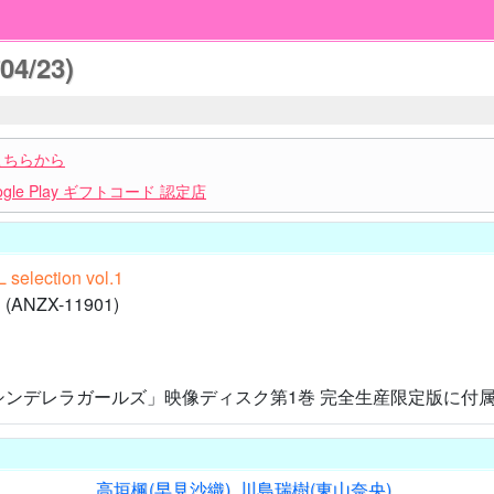
04/23)
こちらから
le Play ギフトコード 認定店
 selection vol.1
NZX-11901)
ンデレラガールズ」映像ディスク第1巻 完全生産限定版に付属
高垣楓(早見沙織)
,
川島瑞樹(東山奈央)