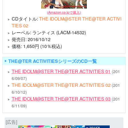
(Amazon.co.jpで購入)
CDタイトル:
THE IDOLM@STER THE@TER ACTIVI
TIES 02
レーベル: ランティス (LACM-14532)
発売日: 2016/10/12
価格: 1,650円 (10％税込)
THE@TER ACTIVITIESシリーズのCD一覧
THE IDOLM@STER THE@TER ACTIVITIES 01
(201
6/09/07)
THE IDOLM@STER THE@TER ACTIVITIES 02
(201
6/10/12)
THE IDOLM@STER THE@TER ACTIVITIES 03
(201
6/11/09)
[広告]