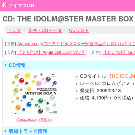
アイマスDB
CD: THE IDOLM@STER MASTER BOX V 
トップ
楽曲・CDデータ
CDリスト
[広告]
Amazon.co.jpでのアイドルマスター関連商品のお買いものは
[広告]
【楽天市場】Apple Gift Card 認定店
[広告]
【楽天市場】Goog
CD情報
CDタイトル:
THE IDOL
レーベル: コロムビアミュー
発売日: 2009/03/18
価格: 4,190円 (10％税込)
(Amazon.co.jpで購入)
収録トラック情報