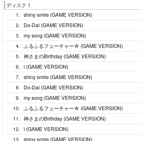
ディスク 1
1
shiny smile (GAME VERSION)
2
Do-Dai (GAME VERSION)
3
my song (GAME VERSION)
4
ふるふるフューチャー☆ (GAME VERSION)
5
神さまのBirthday (GAME VERSION)
6
i (GAME VERSION)
7
shiny smile (GAME VERSION)
8
Do-Dai (GAME VERSION)
9
my song (GAME VERSION)
10
ふるふるフューチャー☆ (GAME VERSION)
11
神さまのBirthday (GAME VERSION)
12
i (GAME VERSION)
13
shiny smile (GAME VERSION)