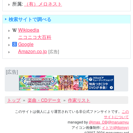
所属:
（有）メロネスト
検索サイトで調べる
Wikipedia
ニコニコ大百科
Google
Amazon.co.jp
[広告]
[広告]
トップ
楽曲・CDデータ
作家リスト
このサイトは個人により運営されている非公式ファンサイトです。
この
サイトについて
managed by
@imas_DB
/
@maruamyu
アイコン画像制作:
イトマ(@itomxy)
©2007-2024 maruamyu.net