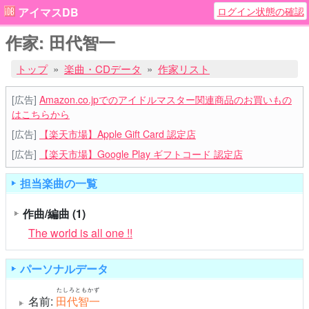
ログイン状態の確認
アイマスDB
作家: 田代智一
トップ
楽曲・CDデータ
作家リスト
[広告]
Amazon.co.jpでのアイドルマスター関連商品のお買いもの
はこちらから
[広告]
【楽天市場】Apple Gift Card 認定店
[広告]
【楽天市場】Google Play ギフトコード 認定店
担当楽曲の一覧
作曲/編曲
(1)
The world is all one !!
パーソナルデータ
たしろともかず
名前:
田代智一