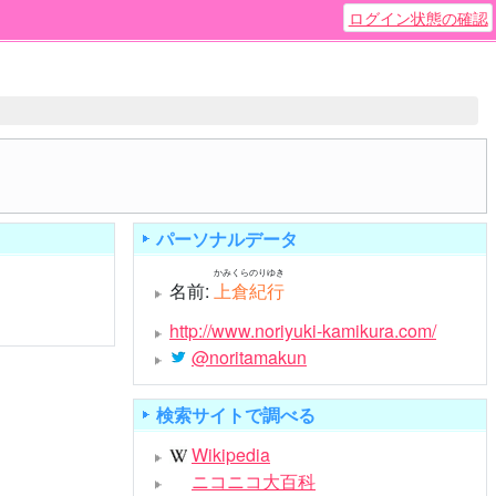
ログイン状態の確認
パーソナルデータ
かみくらのりゆき
名前:
上倉紀行
http://www.noriyuki-kamikura.com/
@noritamakun
検索サイトで調べる
Wikipedia
ニコニコ大百科