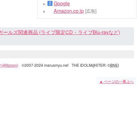
Google
Amazon.co.jp
[広告]
ズ関連商品 (ライブ限定CD・ライブBlu-rayなど)
@itomxy)
©2007-2024 maruamyu.net
THE IDOLM@STER: ©
BNEI
▲
ページの一番上へ