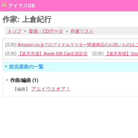
アイマスDB
作家: 上倉紀行
トップ
楽曲・CDデータ
作家リスト
[広告]
Amazon.co.jpでのアイドルマスター関連商品のお買いものは
[広告]
【楽天市場】Apple Gift Card 認定店
[広告]
【楽天市場】Goog
担当楽曲の一覧
作曲/編曲
(1)
アエイウエオア！
【編曲】