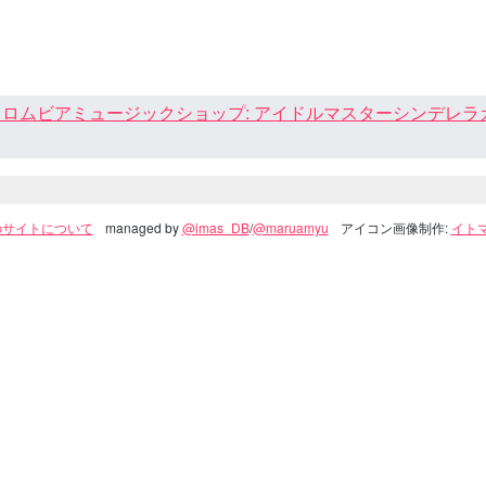
ロムビアミュージックショップ: アイドルマスターシンデレラガール
のサイトについて
managed by
@imas_DB
/
@maruamyu
アイコン画像制作:
イトマ(