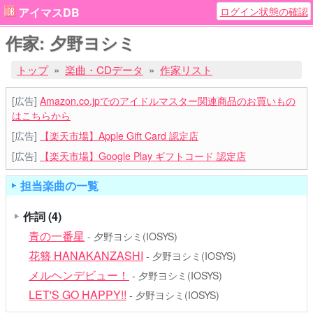
ログイン状態の確認
アイマスDB
作家: 夕野ヨシミ
トップ
楽曲・CDデータ
作家リスト
[広告]
Amazon.co.jpでのアイドルマスター関連商品のお買いもの
はこちらから
[広告]
【楽天市場】Apple Gift Card 認定店
[広告]
【楽天市場】Google Play ギフトコード 認定店
担当楽曲の一覧
作詞
(4)
青の一番星
- 夕野ヨシミ(IOSYS)
花簪 HANAKANZASHI
- 夕野ヨシミ(IOSYS)
メルヘンデビュー！
- 夕野ヨシミ(IOSYS)
LET'S GO HAPPY!!
- 夕野ヨシミ(IOSYS)