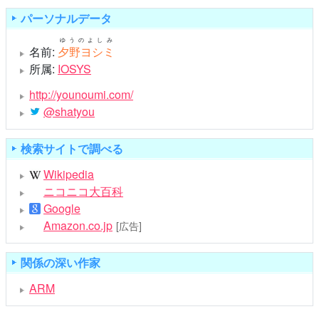
パーソナルデータ
ゆうのよしみ
名前:
夕野ヨシミ
所属:
IOSYS
http://younoumi.com/
@shatyou
検索サイトで調べる
Wikipedia
ニコニコ大百科
Google
Amazon.co.jp
[広告]
関係の深い作家
ARM