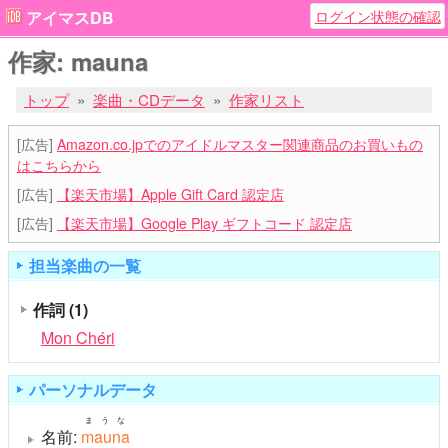
ログイン状態の確認
アイマスDB
作家: mauna
トップ
楽曲・CDデータ
作家リスト
[広告]
Amazon.co.jpでのアイドルマスター関連商品のお買いもの
はこちらから
[広告]
【楽天市場】Apple Gift Card 認定店
[広告]
【楽天市場】Google Play ギフトコード 認定店
担当楽曲の一覧
作詞
(1)
Mon Chéri
パーソナルデータ
まうな
名前:
mauna