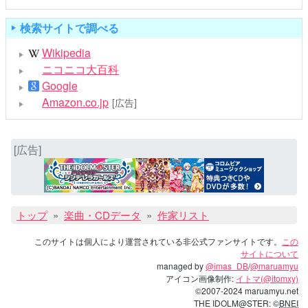
検索サイトで調べる
Wikipedia
ニコニコ大百科
Google
Amazon.co.jp
[広告]
[広告]
トップ
楽曲・CDデータ
作家リスト
このサイトは個人により運営されている非公式ファンサイトです。
この
サイトについて
managed by
@imas_DB
/
@maruamyu
アイコン画像制作:
イトマ(@itomxy)
©2007-2024 maruamyu.net
THE IDOLM@STER: ©
BNEI