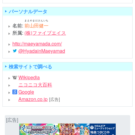
パーソナルデータ
まえやまだけんいち
名前:
前山田健一
所属:
(株)ファイブエイス
http://maeyamada.com/
@HyadainMaeyamad
検索サイトで調べる
Wikipedia
ニコニコ大百科
Google
Amazon.co.jp
[広告]
[広告]