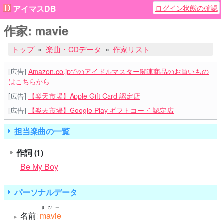
ログイン状態の確認
アイマスDB
作家: mavie
トップ
楽曲・CDデータ
作家リスト
[広告]
Amazon.co.jpでのアイドルマスター関連商品のお買いもの
はこちらから
[広告]
【楽天市場】Apple Gift Card 認定店
[広告]
【楽天市場】Google Play ギフトコード 認定店
担当楽曲の一覧
作詞
(1)
Be My Boy
パーソナルデータ
まびー
名前:
mavie