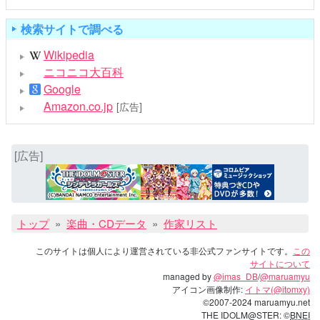
検索サイトで調べる
Wikipedia
ニコニコ大百科
Google
Amazon.co.jp
[広告]
[広告]
トップ
楽曲・CDデータ
作家リスト
このサイトは個人により運営されている非公式ファンサイトです。
この
サイトについて
managed by
@imas_DB
/
@maruamyu
アイコン画像制作:
イトマ(@itomxy)
©2007-2024 maruamyu.net
THE IDOLM@STER: ©
BNEI