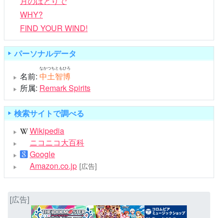
月のほとりで
WHY?
FIND YOUR WIND!
パーソナルデータ
なかつちともひろ
名前:
中土智博
所属:
Remark Spirits
検索サイトで調べる
Wikipedia
ニコニコ大百科
Google
Amazon.co.jp
[広告]
[広告]