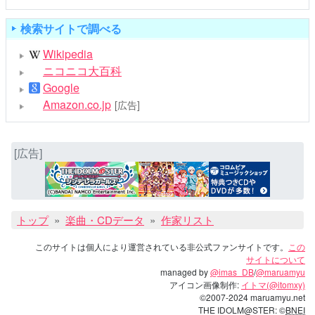
検索サイトで調べる
Wikipedia
ニコニコ大百科
Google
Amazon.co.jp
[広告]
[広告]
トップ
楽曲・CDデータ
作家リスト
このサイトは個人により運営されている非公式ファンサイトです。
この
サイトについて
managed by
@imas_DB
/
@maruamyu
アイコン画像制作:
イトマ(@itomxy)
©2007-2024 maruamyu.net
THE IDOLM@STER: ©
BNEI