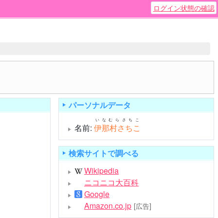
ログイン状態の確認
パーソナルデータ
いなむらさちこ
名前:
伊那村さちこ
検索サイトで調べる
Wikipedia
ニコニコ大百科
Google
Amazon.co.jp
[広告]