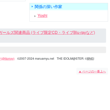
関係の深い作家
Yoshi
ズ関連商品 (ライブ限定CD・ライブBlu-rayなど)
@itomxy)
©2007-2024 maruamyu.net
THE IDOLM@STER: ©
BNEI
▲
ページの一番上へ