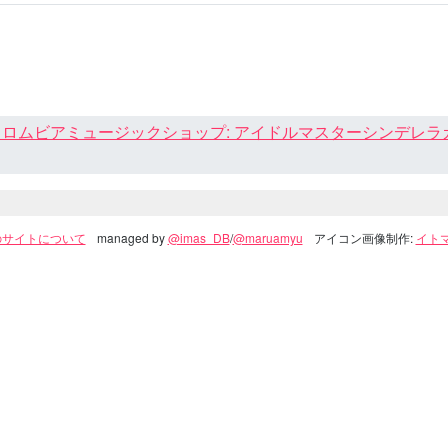
ロムビアミュージックショップ: アイドルマスターシンデレラガール
のサイトについて
managed by
@imas_DB
/
@maruamyu
アイコン画像制作:
イトマ(