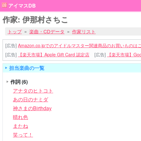
アイマスDB
作家: 伊那村さちこ
トップ
楽曲・CDデータ
作家リスト
[広告]
Amazon.co.jpでのアイドルマスター関連商品のお買いものは
[広告]
【楽天市場】Apple Gift Card 認定店
[広告]
【楽天市場】Goog
担当楽曲の一覧
作詞
(6)
アナタのヒトコト
あの日のナミダ
神さまのBirthday
晴れ色
またね
笑って！