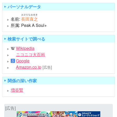
パーソナルデータ
おさだなおゆき
名前:
長田直之
所属: Peak A Soul+
検索サイトで調べる
Wikipedia
ニコニコ大百科
Google
Amazon.co.jp
[広告]
関係の深い作家
増谷賢
[広告]