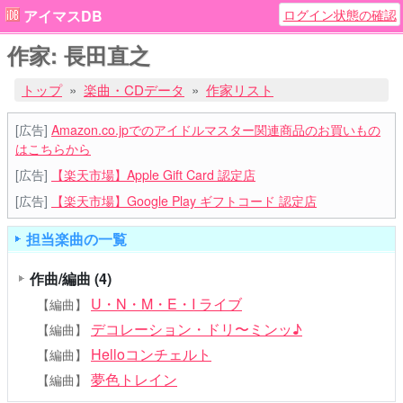
ログイン状態の確認
アイマスDB
作家: 長田直之
トップ
楽曲・CDデータ
作家リスト
[広告]
Amazon.co.jpでのアイドルマスター関連商品のお買いもの
はこちらから
[広告]
【楽天市場】Apple Gift Card 認定店
[広告]
【楽天市場】Google Play ギフトコード 認定店
担当楽曲の一覧
作曲/編曲
(4)
U・N・M・E・I ライブ
【編曲】
デコレーション・ドリ〜ミンッ♪
【編曲】
Helloコンチェルト
【編曲】
夢色トレイン
【編曲】