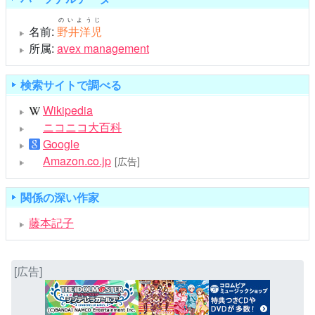
のいようじ
名前:
野井洋児
所属:
avex management
検索サイトで調べる
Wikipedia
ニコニコ大百科
Google
Amazon.co.jp
[広告]
関係の深い作家
藤本記子
[広告]