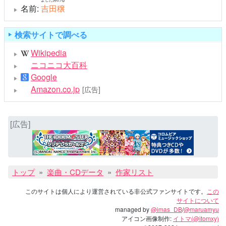
名前:
吉田穣
検索サイトで調べる
Wikipedia
ニコニコ大百科
Google
Amazon.co.jp
[広告]
[広告]
トップ
楽曲・CDデータ
作家リスト
このサイトは個人により運営されている非公式ファンサイトです。
この
サイトについて
managed by
@imas_DB
/
@maruamyu
アイコン画像制作:
イトマ(@itomxy)