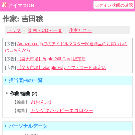
ログイン状態の確認
アイマスDB
作家: 吉田穣
トップ
楽曲・CDデータ
作家リスト
[広告]
Amazon.co.jpでのアイドルマスター関連商品のお買いもの
はこちらから
[広告]
【楽天市場】Apple Gift Card 認定店
[広告]
【楽天市場】Google Play ギフトコード 認定店
担当楽曲の一覧
作曲/編曲
(2)
♪(おんぷ)
【編曲】
カンゲキハッピーエコロジー
【編曲】
パーソナルデータ
よしだみのる