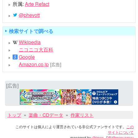
所属:
Arte Refact
@phevott
検索サイトで調べる
Wikipedia
ニコニコ大百科
Google
Amazon.co.jp
[広告]
[広告]
トップ
楽曲・CDデータ
作家リスト
このサイトは個人により運営されている非公式ファンサイトです。
この
サイトについて
managed by
@imas_DB
/
@maruamyu