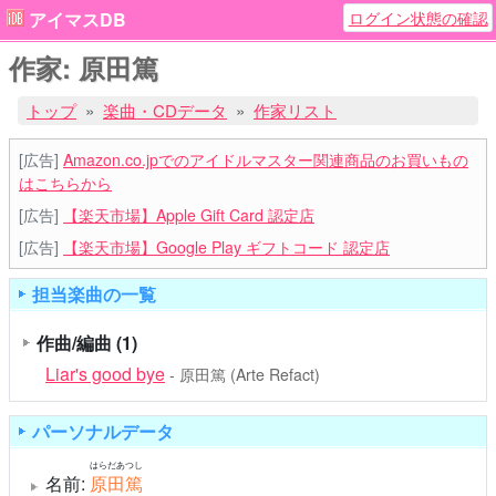
ログイン状態の確認
アイマスDB
作家: 原田篤
トップ
楽曲・CDデータ
作家リスト
[広告]
Amazon.co.jpでのアイドルマスター関連商品のお買いもの
はこちらから
[広告]
【楽天市場】Apple Gift Card 認定店
[広告]
【楽天市場】Google Play ギフトコード 認定店
担当楽曲の一覧
作曲/編曲
(1)
Liar's good bye
- 原田篤 (Arte Refact)
パーソナルデータ
はらだあつし
名前:
原田篤