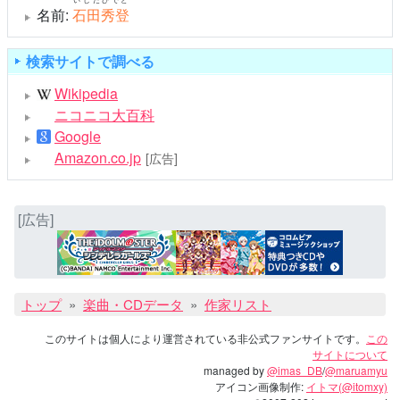
名前:
石田秀登
検索サイトで調べる
Wikipedia
ニコニコ大百科
Google
Amazon.co.jp
[広告]
[広告]
トップ
楽曲・CDデータ
作家リスト
このサイトは個人により運営されている非公式ファンサイトです。
この
サイトについて
managed by
@imas_DB
/
@maruamyu
アイコン画像制作:
イトマ(@itomxy)