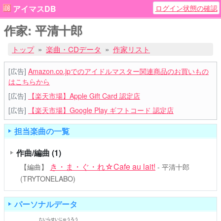
ログイン状態の確認
アイマスDB
作家: 平清十郎
トップ
楽曲・CDデータ
作家リスト
[広告]
Amazon.co.jpでのアイドルマスター関連商品のお買いもの
はこちらから
[広告]
【楽天市場】Apple Gift Card 認定店
[広告]
【楽天市場】Google Play ギフトコード 認定店
担当楽曲の一覧
作曲/編曲
(1)
き・ま・ぐ・れ☆Cafe au lait!
【編曲】
- 平清十郎
(TRYTONELABO)
パーソナルデータ
たいらせいじゅうろう