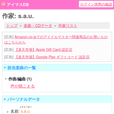
ログイン状態の確認
アイマスDB
作家: s.a.u.
トップ
楽曲・CDデータ
作家リスト
[広告]
Amazon.co.jpでのアイドルマスター関連商品のお買いもの
はこちらから
[広告]
【楽天市場】Apple Gift Card 認定店
[広告]
【楽天市場】Google Play ギフトコード 認定店
担当楽曲の一覧
作曲/編曲
(1)
声が聴こえる
パーソナルデータ
えすえーゆー
名前:
s.a.u.