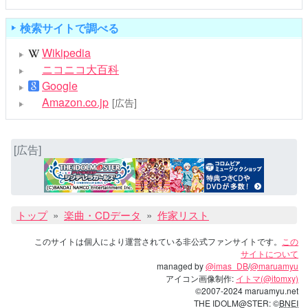
検索サイトで調べる
Wikipedia
ニコニコ大百科
Google
Amazon.co.jp
[広告]
[広告]
トップ
楽曲・CDデータ
作家リスト
このサイトは個人により運営されている非公式ファンサイトです。
この
サイトについて
managed by
@imas_DB
/
@maruamyu
アイコン画像制作:
イトマ(@itomxy)
©2007-2024 maruamyu.net
THE IDOLM@STER: ©
BNEI