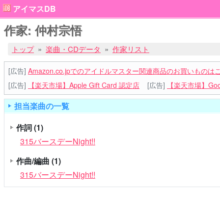
アイマスDB
作家: 仲村宗悟
トップ
楽曲・CDデータ
作家リスト
[広告]
Amazon.co.jpでのアイドルマスター関連商品のお買いものは
[広告]
【楽天市場】Apple Gift Card 認定店
[広告]
【楽天市場】Goog
担当楽曲の一覧
作詞
(1)
315バースデーNight!!
作曲/編曲
(1)
315バースデーNight!!