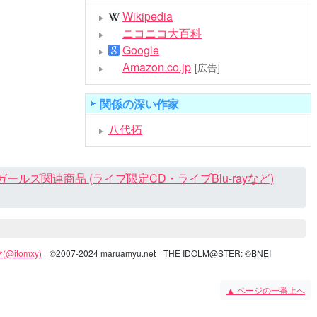
Wikipedia
ニコニコ大百科
Google
Amazon.co.jp
[広告]
関係の深い作家
八代拓
ズ関連商品 (ライブ限定CD・ライブBlu-rayなど)
@itomxy)
©2007-2024 maruamyu.net
THE IDOLM@STER: ©
BNEI
▲
ページの一番上へ