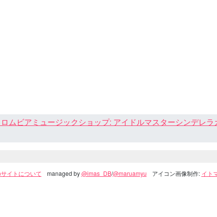
ロムビアミュージックショップ: アイドルマスターシンデレラガール
のサイトについて
managed by
@imas_DB
/
@maruamyu
アイコン画像制作:
イトマ(