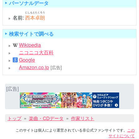
パーソナルデータ
にしもとたくろう
名前:
西本卓朗
検索サイトで調べる
Wikipedia
ニコニコ大百科
Google
Amazon.co.jp
[広告]
[広告]
トップ
楽曲・CDデータ
作家リスト
このサイトは個人により運営されている非公式ファンサイトです。
この
サイトについて