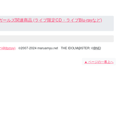
ズ関連商品 (ライブ限定CD・ライブBlu-rayなど)
@itomxy)
©2007-2024 maruamyu.net
THE IDOLM@STER: ©
BNEI
▲
ページの一番上へ