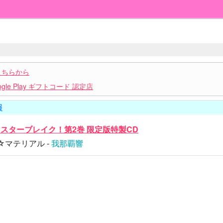
こちらから
le Play ギフトコード 認定店
報
スターブレイク！第2巻 限定版特製CD
☆マテリアル -
我那覇響