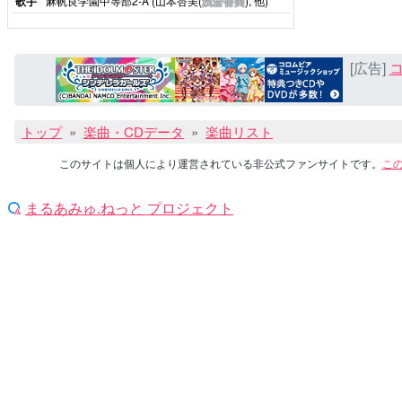
歌手
麻帆良学園中等部2-A (山本杏美(
浅倉杏美
), 他)
[広告]
コ
トップ
楽曲・CDデータ
楽曲リスト
このサイトは個人により運営されている非公式ファンサイトです。
こ
まるあみゅ.ねっと プロジェクト