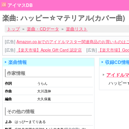
アイマスDB
楽曲: ハッピー☆マテリアル(カバー曲)
トップ
楽曲・CDデータ
楽曲リスト
[広告]
Amazon.co.jpでのアイドルマスター関連商品のお買いものは
[広告]
【楽天市場】Apple Gift Card 認定店
[広告]
【楽天市場】Goog
楽曲情報
収録CD情
作家情報
アイドルマ
ハッピー
作詞
うらん
作曲
大川茂伸
編曲
大久保薫
その他の情報
よみ
はっぴーまてりある