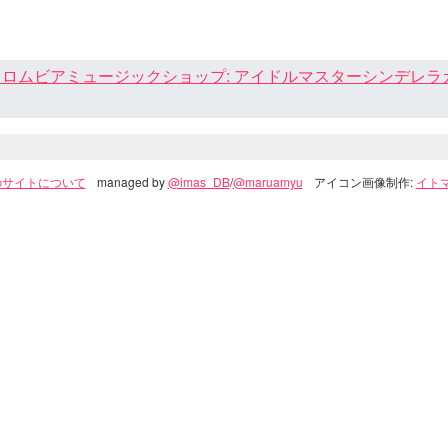
ロムビアミュージックショップ: アイドルマスターシンデレラガール
のサイトについて
managed by
@imas_DB
/
@maruamyu
アイコン画像制作:
イトマ(