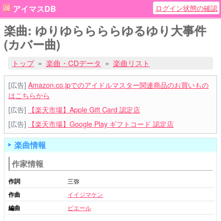
ログイン状態の確認
アイマスDB
楽曲: ゆりゆららららゆるゆり大事件
(カバー曲)
トップ
楽曲・CDデータ
楽曲リスト
[広告]
Amazon.co.jpでのアイドルマスター関連商品のお買いもの
はこちらから
[広告]
【楽天市場】Apple Gift Card 認定店
[広告]
【楽天市場】Google Play ギフトコード 認定店
楽曲情報
作家情報
作詞
三弥
作曲
イイジマケン
編曲
ピエール