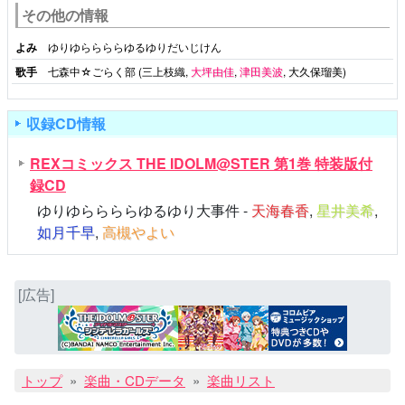
その他の情報
よみ
ゆりゆららららゆるゆりだいじけん
歌手
七森中☆ごらく部 (三上枝織,
大坪由佳
,
津田美波
,
大久保瑠美
)
収録CD情報
REXコミックス THE IDOLM@STER 第1巻 特装版付
録CD
ゆりゆららららゆるゆり大事件 -
天海春香
,
星井美希
,
如月千早
,
高槻やよい
[広告]
トップ
楽曲・CDデータ
楽曲リスト