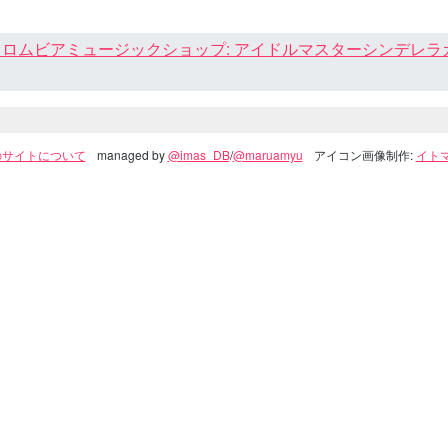
ロムビアミュージックショップ: アイドルマスターシンデレラガール
のサイトについて
managed by
@imas_DB
/
@maruamyu
アイコン画像制作:
イトマ(