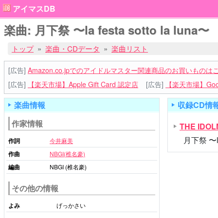
アイマスDB
楽曲: 月下祭 〜la festa sotto la luna〜
トップ
楽曲・CDデータ
楽曲リスト
[広告]
Amazon.co.jpでのアイドルマスター関連商品のお買いものは
[広告]
【楽天市場】Apple Gift Card 認定店
[広告]
【楽天市場】Goog
楽曲情報
収録CD情
作家情報
THE IDO
月下祭 〜la 
作詞
今井麻美
作曲
NBGI(椎名豪)
編曲
NBGI (椎名豪)
その他の情報
よみ
げっかさい