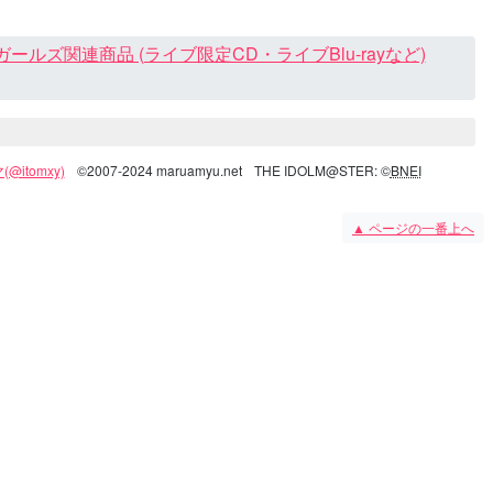
ズ関連商品 (ライブ限定CD・ライブBlu-rayなど)
@itomxy)
©2007-2024 maruamyu.net
THE IDOLM@STER: ©
BNEI
▲
ページの一番上へ