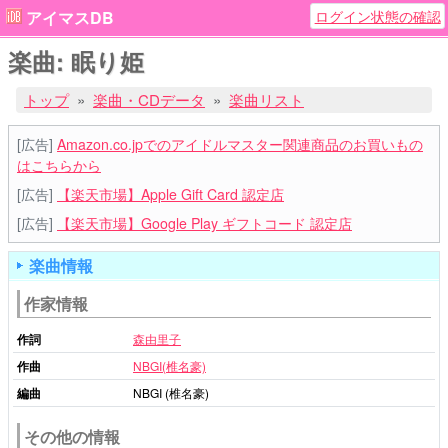
ログイン状態の確認
アイマスDB
楽曲: 眠り姫
トップ
楽曲・CDデータ
楽曲リスト
[広告]
Amazon.co.jpでのアイドルマスター関連商品のお買いもの
はこちらから
[広告]
【楽天市場】Apple Gift Card 認定店
[広告]
【楽天市場】Google Play ギフトコード 認定店
楽曲情報
作家情報
作詞
森由里子
作曲
NBGI(椎名豪)
編曲
NBGI (椎名豪)
その他の情報