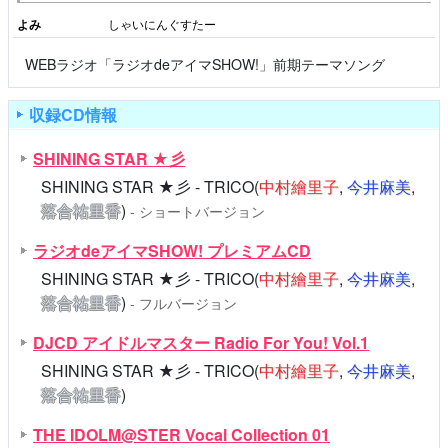
よみ
しゃいにんぐすたー
WEBラジオ「ラジオdeアイマSHOW!」前期テーマソング
収録CD情報
SHINING STAR ★彡
SHINING STAR ★彡 - TRICO(
中村繪里子
,
今井麻美
,
落合祐里香
)
- ショートバージョン
ラジオdeアイマSHOW! プレミアムCD
SHINING STAR ★彡 - TRICO(
中村繪里子
,
今井麻美
,
落合祐里香
)
- フルバージョン
DJCD アイドルマスター Radio For You! Vol.1
SHINING STAR ★彡 - TRICO(
中村繪里子
,
今井麻美
,
落合祐里香
)
THE IDOLM@STER Vocal Collection 01