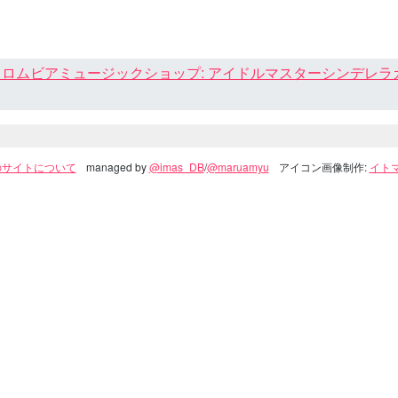
ロムビアミュージックショップ: アイドルマスターシンデレラガール
のサイトについて
managed by
@imas_DB
/
@maruamyu
アイコン画像制作:
イトマ(