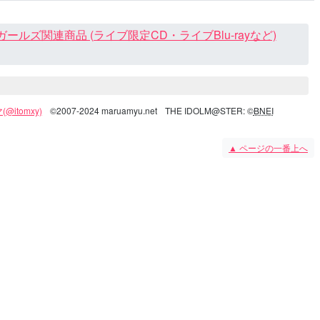
ズ関連商品 (ライブ限定CD・ライブBlu-rayなど)
@itomxy)
©2007-2024 maruamyu.net
THE IDOLM@STER: ©
BNEI
▲
ページの一番上へ