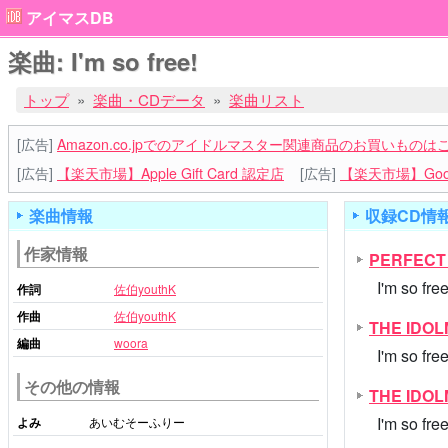
アイマスDB
楽曲: I'm so free!
トップ
楽曲・CDデータ
楽曲リスト
[広告]
Amazon.co.jpでのアイドルマスター関連商品のお買いものは
[広告]
【楽天市場】Apple Gift Card 認定店
[広告]
【楽天市場】Goog
楽曲情報
収録CD情
作家情報
PERFECT 
I'm so free
作詞
佐伯youthK
作曲
佐伯youthK
THE IDO
編曲
woora
I'm so 
その他の情報
THE IDOL
I'm so free
よみ
あいむそーふりー