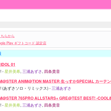
こちらから
le Play ギフトコード 認定店
報
IDOL 01
! -
星井美希
,
三浦あずさ
,
四条貴音
LM@STER ANIM@TION MASTER 生っすかSPECIAL カー
free! (あずさソロ・リミックス) -
三浦あずさ
M@STER 765PRO ALLSTARS+ GRE@TEST BEST! -COOL&
! -
星井美希
,
三浦あずさ
,
四条貴音