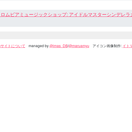
ロムビアミュージックショップ: アイドルマスターシンデレラガール
のサイトについて
managed by
@imas_DB
/
@maruamyu
アイコン画像制作:
イトマ(