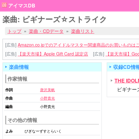
アイマスDB
楽曲: ビギナーズ☆ストライク
トップ
楽曲・CDデータ
楽曲リスト
[広告]
Amazon.co.jpでのアイドルマスター関連商品のお買いものは
[広告]
【楽天市場】Apple Gift Card 認定店
[広告]
【楽天市場】Goog
楽曲情報
収録CD情
作家情報
THE IDO
ビギナー
作詞
唐沢美帆
作曲
小野貴光
編曲
小野貴光
その他の情報
よみ
びぎなーずすとらいく