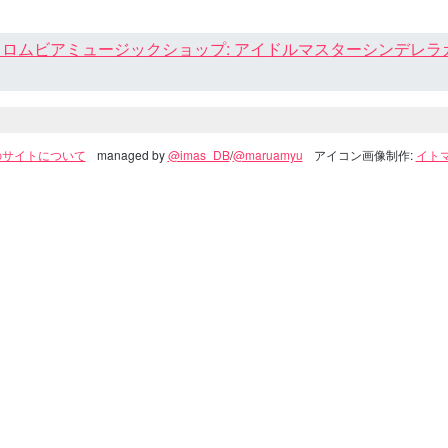
ロムビアミュージックショップ: アイドルマスターシンデレラガール
のサイトについて
managed by
@imas_DB
/
@maruamyu
アイコン画像制作:
イトマ(