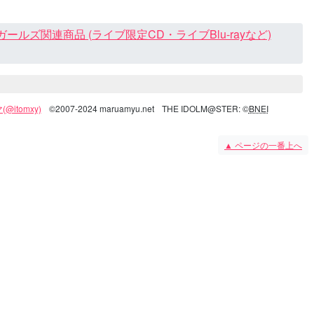
ズ関連商品 (ライブ限定CD・ライブBlu-rayなど)
@itomxy)
©2007-2024 maruamyu.net
THE IDOLM@STER: ©
BNEI
▲
ページの一番上へ