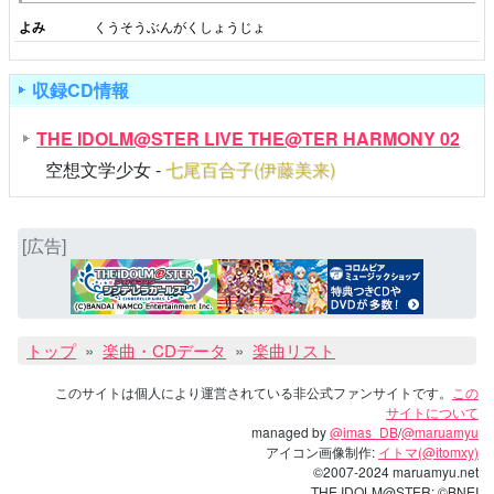
よみ
くうそうぶんがくしょうじょ
収録CD情報
THE IDOLM@STER LIVE THE@TER HARMONY 02
空想文学少女 -
七尾百合子(伊藤美来)
[広告]
トップ
楽曲・CDデータ
楽曲リスト
このサイトは個人により運営されている非公式ファンサイトです。
この
サイトについて
managed by
@imas_DB
/
@maruamyu
アイコン画像制作:
イトマ(@itomxy)
©2007-2024 maruamyu.net
THE IDOLM@STER: ©
BNEI