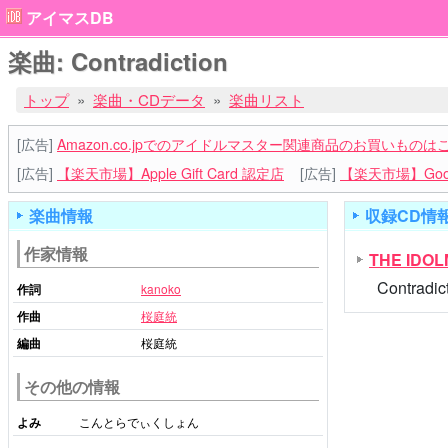
アイマスDB
楽曲: Contradiction
トップ
楽曲・CDデータ
楽曲リスト
[広告]
Amazon.co.jpでのアイドルマスター関連商品のお買いものは
[広告]
【楽天市場】Apple Gift Card 認定店
[広告]
【楽天市場】Goog
楽曲情報
収録CD情
作家情報
THE IDO
Contradic
作詞
kanoko
作曲
桜庭統
編曲
桜庭統
その他の情報
よみ
こんとらでぃくしょん