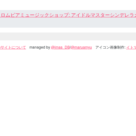
ロムビアミュージックショップ: アイドルマスターシンデレラガール
のサイトについて
managed by
@imas_DB
/
@maruamyu
アイコン画像制作:
イトマ(