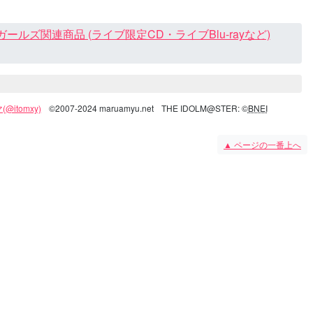
ズ関連商品 (ライブ限定CD・ライブBlu-rayなど)
@itomxy)
©2007-2024 maruamyu.net
THE IDOLM@STER: ©
BNEI
▲
ページの一番上へ