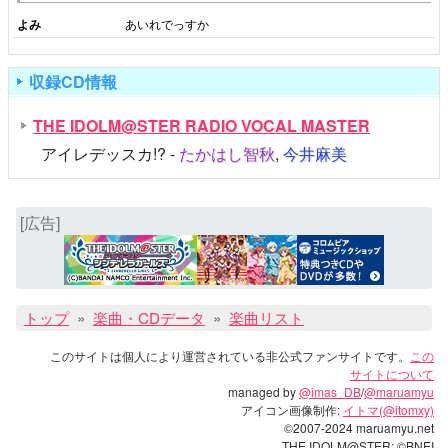
よみ
あいれでっすか
収録CD情報
THE IDOLM@STER RADIO VOCAL MASTER
アイレデッスカ!? -
たかはし智秋
,
今井麻美
[広告]
トップ
楽曲・CDデータ
楽曲リスト
このサイトは個人により運営されている非公式ファンサイトです。
この
サイトについて
managed by
@imas_DB
/
@maruamyu
アイコン画像制作:
イトマ(@itomxy)
©2007-2024 maruamyu.net
THE IDOLM@STER: ©
BNEI