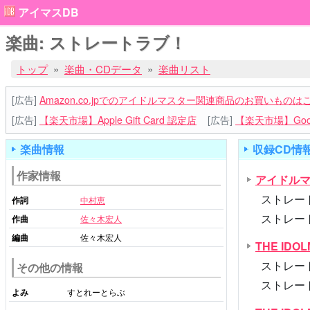
アイマスDB
楽曲: ストレートラブ！
トップ
楽曲・CDデータ
楽曲リスト
[広告]
Amazon.co.jpでのアイドルマスター関連商品のお買いものは
[広告]
【楽天市場】Apple Gift Card 認定店
[広告]
【楽天市場】Goog
楽曲情報
収録CD情
作家情報
アイドルマス
ストレートラ
作詞
中村恵
ストレートラ
作曲
佐々木宏人
編曲
佐々木宏人
THE IDOLM
ストレートラ
その他の情報
ストレート
よみ
すとれーとらぶ