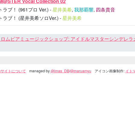
@STER Vocal Collection 02
ブ！ (961プロ Ver.) -
星井美希
,
我那覇響
,
四条貴音
ラブ！ (星井美希ソロVer.) -
星井美希
ロムビアミュージックショップ: アイドルマスターシンデレラガール
のサイトについて
managed by
@imas_DB
/
@maruamyu
アイコン画像制作:
イトマ(