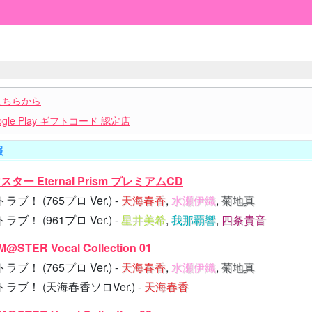
こちらから
le Play ギフトコード 認定店
報
ター Eternal Prism プレミアムCD
ブ！ (765プロ Ver.) -
天海春香
,
水瀬伊織
,
菊地真
ブ！ (961プロ Ver.) -
星井美希
,
我那覇響
,
四条貴音
@STER Vocal Collection 01
ブ！ (765プロ Ver.) -
天海春香
,
水瀬伊織
,
菊地真
ラブ！ (天海春香ソロVer.) -
天海春香