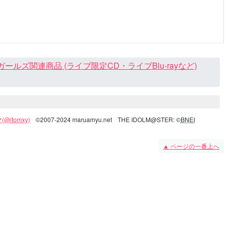
ズ関連商品 (ライブ限定CD・ライブBlu-rayなど)
@itomxy)
©2007-2024 maruamyu.net
THE IDOLM@STER: ©
BNEI
▲
ページの一番上へ