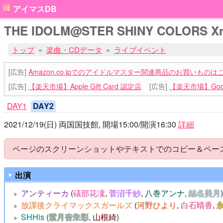
アイマスDB
THE IDOLM@STER SHINY COLORS Xmas 
トップ
楽曲・CDデータ
ライブイベント
[広告]
Amazon.co.jpでのアイドルマスター関連商品のお買いものは
[広告]
【楽天市場】Apple Gift Card 認定店
[広告]
【楽天市場】Goog
DAY1
DAY2
2021/12/19(日) 両国国技館, 開場15:00/開演16:30
詳細
ページのスクリーンショットやテキストでのコピー＆ペース
出演
アンティーカ
(
礒部花凜
,
菅沼千紗
,
八巻アンナ
,
結名美月
)
放課後クライマックスガールズ
(
河野ひより
,
白石晴香
,
SHHis
(
紫月杏朱彩
,
山根綺
)