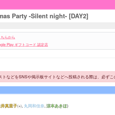
Party -Silent night- [DAY2]
こちらから
le Play ギフトコード 認定店
トなどをSNSや掲示板サイトなどへ投稿される際は、必ずこ
永井真里子
,
丸岡和佳奈
,
涼本あきほ
)
(※)