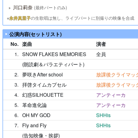
川口莉奈
(最終パートのみ)
※
永井真里子
の生歌唱は無し、ライブパートに別撮りの映像を合成
公演内容(セットリスト)
No.
楽曲
演者
1
SNOW FLAKES MEMORIES
全員
(朗読劇＆バラエティパート)
2
夢咲きAfter school
放課後クライマッ
3
拝啓タイムカプセル
放課後クライマッ
4
幻惑SILHOUETTE
アンティーカ
5
革命進化論
アンティーカ
6
OH MY GOD
SHHis
7
Fly and Fly
SHHis
(告知映像・挨拶)