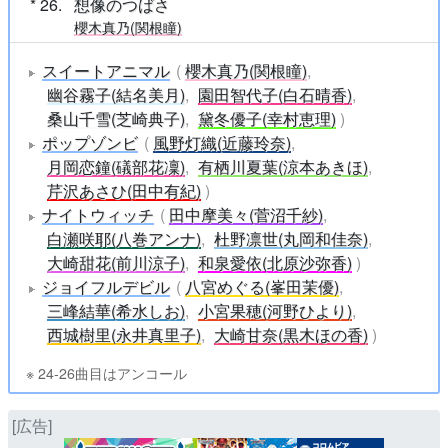
26
想像のつばさ
櫻木真乃(関根瞳)
スイートアニマル
櫻木真乃(関根瞳)
幽谷霧子(結名美月)
園田智代子(白石晴香)
桑山千雪(芝崎典子)
黛冬優子(幸村恵理)
ポップゾンビ
風野灯織(近藤玲奈)
月岡恋鐘(礒部花凜)
有栖川夏葉(涼本あきほ)
芹沢あさひ(田中有紀)
ナイトウィッチ
田中摩美々(菅沼千紗)
白瀬咲耶(八巻アンナ)
杜野凛世(丸岡和佳奈)
大崎甜花(前川涼子)
和泉愛依(北原沙弥香)
ジョイフルデビル
八宮めぐる(峯田茉優)
三峰結華(希水しお)
小宮果穂(河野ひより)
西城樹里(永井真里子)
大崎甘奈(黒木ほの香)
※ 24-26曲目はアンコール
[広告]