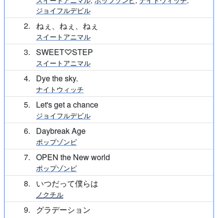
スイートアニマル
,
ポップゾンビ
,
ナイトウィッチ
,
ジョイフルデビル
2
ねぇ、ねぇ、ねぇ
スイートアニマル
3
SWEET♡STEP
スイートアニマル
4
Dye the sky.
ナイトウィッチ
5
Let's get a chance
ジョイフルデビル
6
Daybreak Age
ポップゾンビ
7
OPEN the New world
ポップゾンビ
8
いつだって僕らは
ノクチル
9
グラデーション