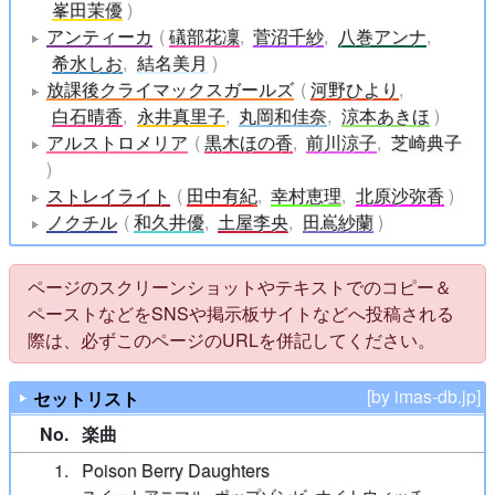
峯田茉優
アンティーカ
礒部花凜
菅沼千紗
八巻アンナ
希水しお
結名美月
放課後クライマックスガールズ
河野ひより
白石晴香
永井真里子
丸岡和佳奈
涼本あきほ
アルストロメリア
黒木ほの香
前川涼子
芝崎典子
ストレイライト
田中有紀
幸村恵理
北原沙弥香
ノクチル
和久井優
土屋李央
田嶌紗蘭
ページのスクリーンショットやテキストでのコピー＆
ペーストなどをSNSや掲示板サイトなどへ投稿される
際は、必ずこのページのURLを併記してください。
[by imas-db.jp]
セットリスト
No.
楽曲
1
Poison Berry Daughters