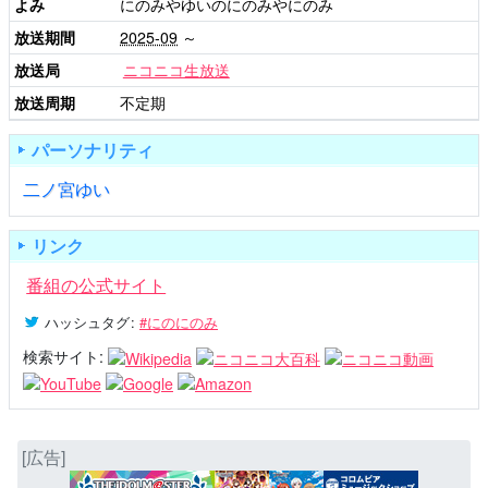
よみ
にのみやゆいのにのみやにのみ
放送期間
2025-09
～
放送局
ニコニコ生放送
放送周期
不定期
パーソナリティ
二ノ宮ゆい
リンク
番組の公式サイト
ハッシュタグ
:
#にのにのみ
検索サイト:
[広告]