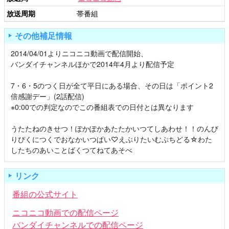
放送周期
帯番組
その他補足情報
2014/04/01よりニコニコ動画で配信開始、
バンダイチャンネルほかで2014年4月より配信予定
7・6・5のつく日が全て平日にある場合、その日は「ポイント2
倍感謝デー」(2話配信)
※0:00での判定なのでこの番組表での日付とは異なります
うたたねのきせつ！ぽかぽかあたたかいつてしあわせ！！のんび
りぴくにつくでおなかいつぱい♡えぶりたいむぷちどる☆わた
したちのあいことばくつてねてあそべ
リンク
番組の公式サイト
ニコニコ動画での配信ページ
バンダイチャンネルでの配信ページ