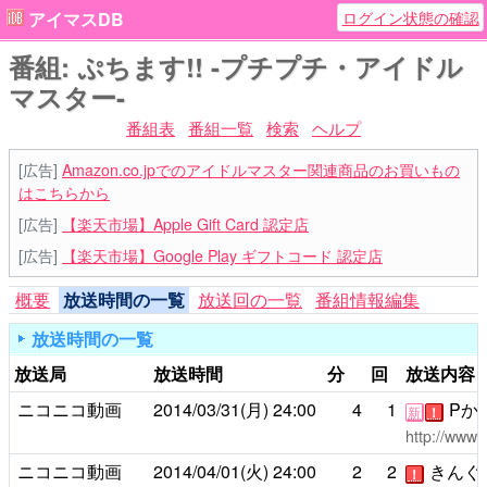
ログイン状態の確認
アイマスDB
番組: ぷちます!! -プチプチ・アイドル
マスター-
番組表
番組一覧
検索
ヘルプ
[広告]
Amazon.co.jpでのアイドルマスター関連商品のお買いもの
はこちらから
[広告]
【楽天市場】Apple Gift Card 認定店
[広告]
【楽天市場】Google Play ギフトコード 認定店
概要
放送時間の一覧
放送回の一覧
番組情報編集
放送時間の一覧
放送局
放送時間
分
回
放送内容
ニコニコ動画
2014/03/31(月)
24:00
4
1
Pか
新
！
http://www.
ニコニコ動画
2014/04/01(火)
24:00
2
2
きんぐ
！