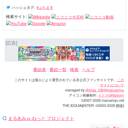
ハッシュタグ
:
#ぷちます
検索サイト:
[広告]
番組表
番組一覧
検索
ヘルプ
このサイトは個人により運営されている非公式ファンサイトです。
この
サイトについて
managed by
@imas_DB
/
@maruamyu
アイコン画像制作:
イトマ(@itomxy)
©2007-2026 maruamyu.net
THE IDOLM@STER: ©2003-2026
BNEI
まるあみゅ.ねっと プロジェクト
▲
ページの一番上へ