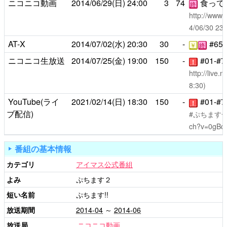
ニコニコ動画
2014/06/29(日)
24:00
3
74
食って
終
http://www.
4/06/30 
AT-X
2014/07/02(水)
20:30
30
-
#65-
￥
終
ニコニコ生放送
2014/07/25(金)
19:00
150
-
#01-#
！
http://live
8:30)
YouTube(ライ
2021/02/14(日)
18:30
150
-
#01-#
！
ブ配信)
#ぷちます
ch?v=0gBqj
番組の基本情報
カテゴリ
アイマス公式番組
よみ
ぷちます２
短い名前
ぷちます!!
放送期間
2014-04
～
2014-06
放送局
ニコニコ動画